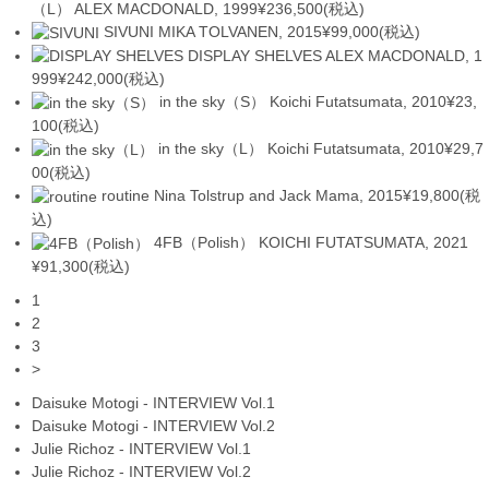
（L）
ALEX MACDONALD, 1999
¥236,500(税込)
SIVUNI
MIKA TOLVANEN, 2015
¥99,000(税込)
DISPLAY SHELVES
ALEX MACDONALD, 1
999
¥242,000(税込)
in the sky（S）
Koichi Futatsumata, 2010
¥23,
100(税込)
in the sky（L）
Koichi Futatsumata, 2010
¥29,7
00(税込)
routine
Nina Tolstrup and Jack Mama, 2015
¥19,800(税
込)
4FB（Polish）
KOICHI FUTATSUMATA, 2021
¥91,300(税込)
1
2
3
>
Daisuke Motogi - INTERVIEW Vol.1
Daisuke Motogi - INTERVIEW Vol.2
Julie Richoz - INTERVIEW Vol.1
Julie Richoz - INTERVIEW Vol.2