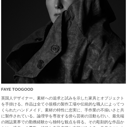
FAYE TOOGOOD
英国人デザイナー。素材への追求と試みを示した家具とオブジェクト
を手掛ける。作品は全て小規模の製作工場や伝統的な職人によってつ
くられたハンドメイド。素材の特性に忠実に、手作業の不揃いさと共
に製作されている。論理学を専攻する傍ら芸術の活動も行い、最先端
の雑誌業界での勤務経験から独特な観点を得る。その彫刻的な作品か