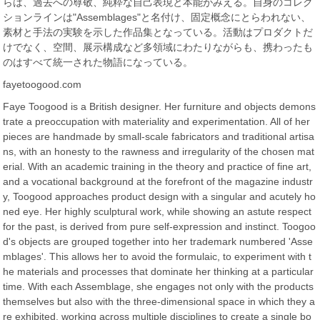
らは、過去への尊敬、純粋な自己表現と本能がみえる。自身のコレク
ションラインは"Assemblages"と名付け、固定概念にとらわれない、
素材と手法の実験を示した作品集となっている。活動はプロダクトだ
けでなく、空間、展示構成など多領域にわたりながらも、携わったも
のはすべて統一された物語になっている。
fayetoogood.com
Faye Toogood is a British designer. Her furniture and objects demons
trate a preoccupation with materiality and experimentation. All of her
pieces are handmade by small-scale fabricators and traditional artisa
ns, with an honesty to the rawness and irregularity of the chosen mat
erial. With an academic training in the theory and practice of fine art,
and a vocational background at the forefront of the magazine industr
y, Toogood approaches product design with a singular and acutely ho
ned eye. Her highly sculptural work, while showing an astute respect
for the past, is derived from pure self-expression and instinct. Toogoo
d's objects are grouped together into her trademark numbered 'Asse
mblages'. This allows her to avoid the formulaic, to experiment with t
he materials and processes that dominate her thinking at a particular
time. With each Assemblage, she engages not only with the products
themselves but also with the three-dimensional space in which they a
re exhibited, working across multiple disciplines to create a single bo