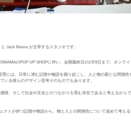
up と Jack Mama が主宰するスタジオです。
DIOMAMAのPOP UP SHOPに伴い、会期最終日の2月9日まで、オ
ories」の背景には、日常に潜む記憶や物語を掘り起こし、人と物の新たな
している彼らのデザイン思考そのものでもあります。
感情、そして社会や文化とのつながりを育む存在であると考えるからで
ブジェクトが持つ記憶や物語から、物と人との関係性について改めて考える事